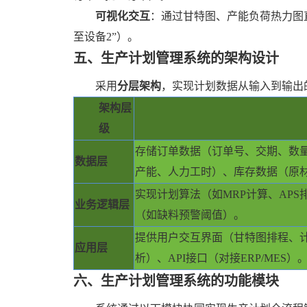
可视化交互
：通过甘特图、产能负荷热力图
至设备2”）。
五、
生产计划管理系统
的
架构设计
采用
分层架构
，实现计划数据从输入到输出
架构层
级
存储订单数据（订单号、交期、数
数据层
产能、人力工时）、库存数据（原材
实现计划算法（如
MRP计算、AP
业务逻辑层
（如缺料预警阈值）。
提供用户交互界面（甘特图排程、
应用层
析）、
API接口（对接ERP/MES）
六、
生产计划管理系统
的
功能模块