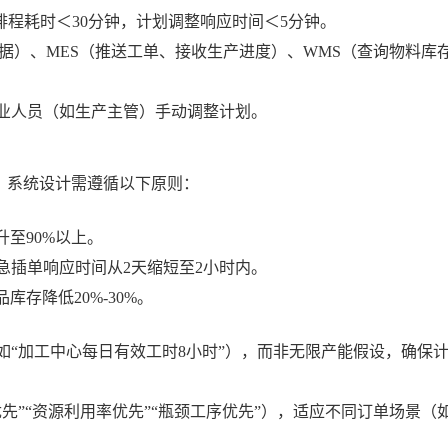
次排程耗时＜30分钟，计划调整响应时间＜5分钟。
数据）、MES（推送工单、接收生产进度）、WMS（查询物料库
业人员（如生产主管）手动调整计划。
，系统设计需遵循以下原则：
提升至90%以上。
急插单响应时间从
2天缩短至2小时内。
品库存降低20%-30%。
如
“加工中心每日有效工时8小时”），而非无限产能假设，确保
优先”“资源利用率优先”“瓶颈工序优先”），适应不同订单场景（