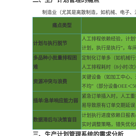
二、
生产计划管理
的
痛点
制造业（尤其是离散制造，如机械、电子、
痛点类型
人工排程依赖经验，计划
计划与执行脱节
计划，执行是执行”，车
多品种小批量排程困
定制化订单多（如机械行
难
人工排程耗时（8小时/次
关键设备（如加工中心、
资源冲突与浪费
不均”（部分设备OEE＜
紧急订单插入时，人工重
插单
/急单响应能力弱
易导致原有订单交期延误
计划执行进度依赖日报表
数据滞后与决策盲目
实时调整策略，错失优化
三、
生产计划管理系统
的
需求分析