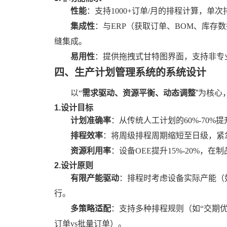
性能
：支持
1000+订单/月的排程计算，单
集成性
：与
ERP（获取订单、BOM、库存
缝集成。
易用性
：提供拖拽式甘特图界面，支持非专
四、
生产计划管理系统
的
系统设计
以
“
需求驱动、资源平衡、动态调整
”为核心
1.设计目标
计划准确率
：从传统人工计划的
60%-70%
排程效率
：将周级排程周期缩短至日级，紧
资源利用率
：设备
OEE提升15%-20%，在制
2.设计原则
有限产能驱动
：排程时考虑设备实际产能（
行。
多策略适配
：支持多种排程规则（如
“交期
订单vs批量订单）。