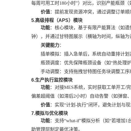
每周可用工时180小时”）对比，识别产能瓶颈（
价值
：提前发现资源冲突，通过调整订单顺
5.高级排程（APS）模块
功能
：核心模块，基于有限产能算法（如遗
钟），并通过甘特图展示（横轴为时间，纵轴为
关键能力
：
插单模拟：插入急单后，系统自动重排计划
瓶颈调度：优先保障瓶颈设备（如
“热处理
手动调整：支持拖拽甘特图任务块调整工序
6.生产执行监控模块
功能
：对接
MES系统，实时获取工单开工/
偏差超阈值（如滞后2小时）自动告警（如弹窗
价值
：实现
“计划-执行”闭环，避免计划与
7.模拟与优化模块
功能
：支持
“what-if”模拟分析（如“若
助管理层制定最优决策。