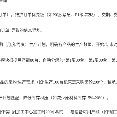
管理：
订单），维护订单优先级（如P0级-紧急、P1级-常规）、交期、
cel订单”导致的信息混乱。
期（月度
/周度）生产计划，明确各产品的生产数量、开始/结束
S模块根据月产能80台，自动分解为“第1周30台、第2周30台、第3
品的采购/生产需求（如“生产100台机床需采购齿轮200个、轴承3
产计划匹配，降低库存积压（如减少原材料库存15%-20%）。
如“第1周加工中心需工时200小时”），与设备可用产能（如“加