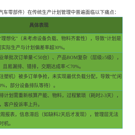
汽车零部件）在传统生产计划管理中普遍面临以下痛点：
具体表现
“理想化”（未考虑设备负载、物料齐套性），导致“计划是
间实际生产与计划偏差率超30%。
业单批次订单量＜
50台）、产品BOM复杂（层级≥5级），
）且易漏排、错排，交期达成率＜70%。
注塑机）被多订单争抢，未实现最优负载分配，导致
“忙闲
50%，部分设备排队等待）。
排计划需重新核算产能、物料，过程繁琐（耗时
2-3天），
，客户投诉率上升。
/周报表，信息滞后（如缺料2天后才发现），管理层无法
时机。