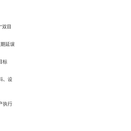
”双目
交期延误
目标
料、设
产执行