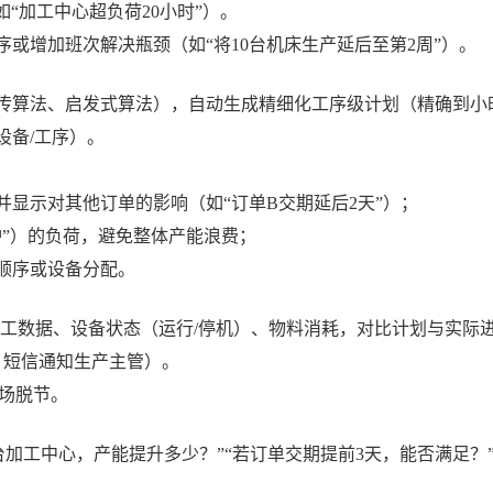
如“加工中心超负荷20小时”）。
序或增加班次解决瓶颈（如
“将10台机床生产延后至第2周”）。
传算法、启发式算法），自动生成精细化工序级计划（精确到小
设备/工序）。
并显示对其他订单的影响（如
“订单B交期延后2天”）；
炉”）的负荷，避免整体产能浪费；
顺序或设备分配。
完工数据、设备状态（运行/停机）、物料消耗，对比计划与实际
、短信通知生产主管）。
现场脱节。
增加1台加工中心，产能提升多少？”“若订单交期提前3天，能否满足？