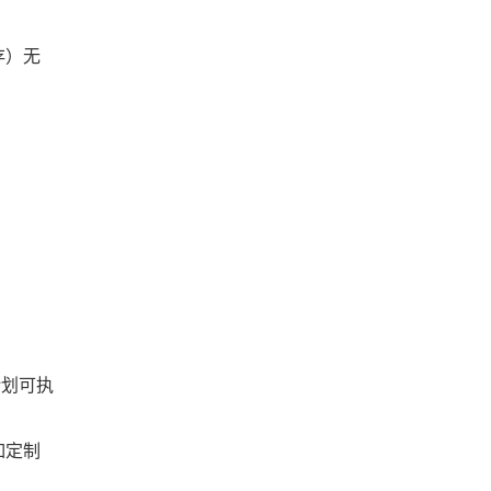
存）无
计划可执
如定制