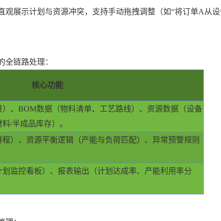
直观展示计划与资源冲突，支持手动拖拽调整（如
“将订单A从设
的全链路处理：
核心功能
量）、
BOM数据（物料清单、工艺路线）、资源数据（设备
料/半成品库存）。
S排程）、资源平衡逻辑（产能与负荷匹配）、异常预警规则
计划监控看板）、报表输出（计划达成率、产能利用率分
。