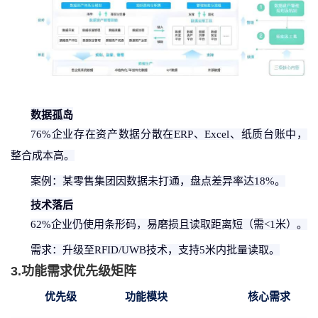
数据孤岛
76%企业存在资产数据分散在ERP、Excel、纸质台账中，
整合成本高。
案例：某零售集团因数据未打通，盘点差异率达
18%。
技术落后
62%企业仍使用条形码，易磨损且读取距离短（需<1米）。
需求：升级至
RFID/UWB技术，支持5米内批量读取。
3.功能需求优先级矩阵
优先级
功能模块
核心需求