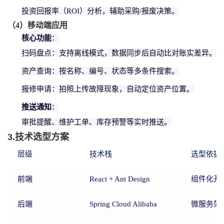
投资回报率（
ROI）分析，辅助采购/报废决策。
（
4
）
移动端应用
核心功能
：
扫码盘点：支持离线模式，数据同步后自动比对账实差异。
资产查询：按名称、编号、状态等多条件搜索。
报修申请：拍照上传故障现象，自动定位资产位置。
推送通知
：
审批提醒、维护工单、库存预警等实时推送。
3.技术选型方案
层级
技术栈
选型依据
前端
React + Ant Design
组件化开
后端
Spring Cloud Alibaba
微服务架