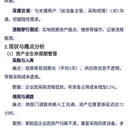
数据。
深度访谈
：与关键用户（如设备主管、采购经理）
1对1沟
通，挖掘隐性需求。
流程穿行测试
：实地观察资产盘点、维修等操作，记录流程
瓶颈。
2.现状与痛点分析
（
1
）
资产全生命周期管理
采购与入库
痛点：纸质审批周期长（平均
5天），供应商信息不透明，
导致采购成本虚高。
数据：企业因采购流程低效，年资金占用成本增加
12%。
领用与调拨
痛点：跨部门调拨依赖人工沟通，资产位置更新延迟达
72
小时。
案例：
某
制造企业因资产归属不清，重复采购同类设备，多