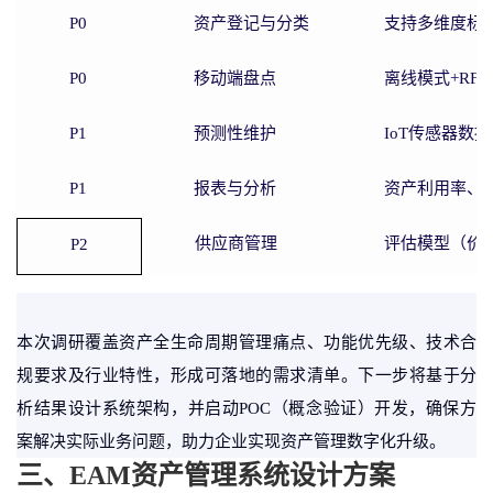
P0
资产登记与分类
支持多维度标
P0
移动端盘点
离线模式
+R
P1
预测性维护
IoT传感器数
P1
报表与分析
资产利用率、
供应商管理
评估模型（价
P2
本次调研覆盖资产全生命周期管理痛点、功能优先级、技术合
规要求及行业特性，形成可落地的需求清单。下一步将基于分
析结果设计系统架构，并启动
POC（概念验证）开发，确保方
案解决实际业务问题，助力企业实现资产管理数字化升级。
三、
EAM
资产管理系统设计方案