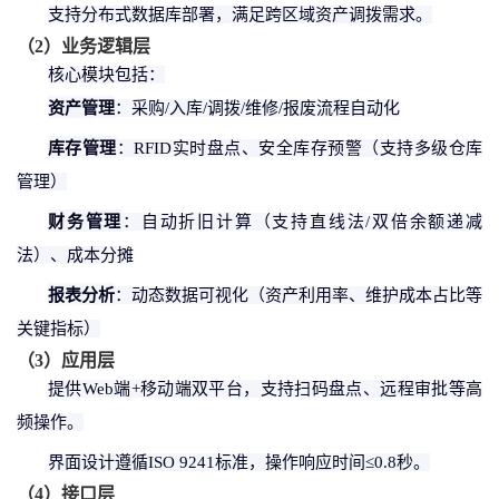
支持分布式数据库部署，满足跨区域资产调拨需求。
（
2
）
业务逻辑层
核心模块包括：
资产管理
：采购
/入库/调拨/维修/报废流程自动化
库存管理
：
RFID实时盘点、安全库存预警（支持多级仓库
管理）
财务管理
：自动折旧计算（支持直线法
/双倍余额递减
法）、成本分摊
报表分析
：动态数据可视化（资产利用率、维护成本占比等
关键指标）
（
3
）
应用层
提供
Web端+移动端双平台，支持扫码盘点、远程审批等高
频操作。
界面设计遵循
ISO 9241标准，操作响应时间≤0.8秒。
（
4
）
接口层