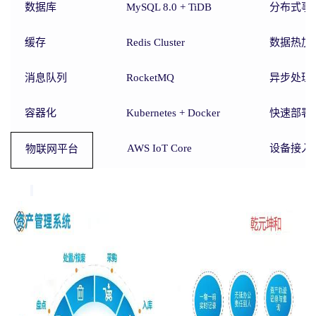
数据库
MySQL 8.0 + TiDB
分布式事
缓存
Redis Cluster
数据热加
消息队列
RocketMQ
异步处理
容器化
Kubernetes + Docker
快速部署
AWS IoT Core
设备接入
物联网平台