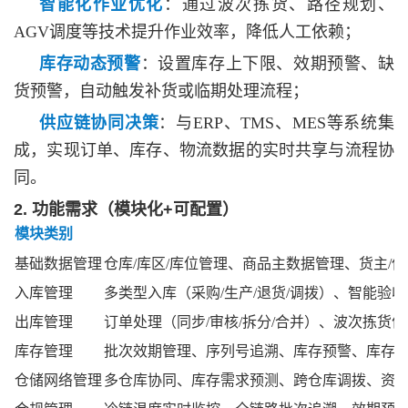
智能化作业优化
：通过波次拣货、路径规划、
AGV调度等技术提升作业效率，降低人工依赖；
库存动态预警
：设置库存上下限、效期预警、缺
货预警，自动触发补货或临期处理流程；
供应链协同决策
：与
ERP、TMS、MES等系统集
成，实现订单、库存、物流数据的实时共享与流程协
同。
2. 功能需求（模块化+可配置）
模块类别
基础数据管理
仓库
/库区/库位管理、商品主数据管理、货主/
入库管理
多类型入库（采购
/生产/退货/调拨）、智能
出库管理
订单处理（同步
/审核/拆分/合并）、波次拣
库存管理
批次效期管理、序列号追溯、库存预警、库存
仓储网络管理
多仓库协同、库存需求预测、跨仓库调拨、资