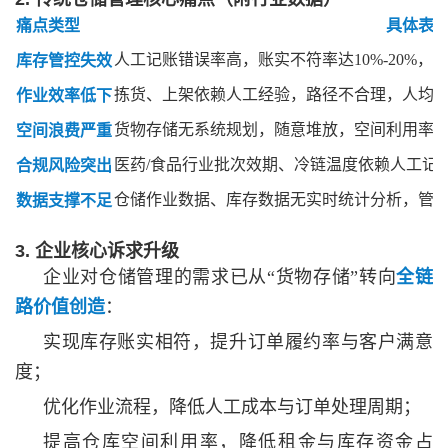
痛点类型
具体表
人工记账错误率高，账实不符率达
10%-20%
库存管控失效
拣货、上架依赖人工经验，路径不合理，人均
作业效率低下
货物存储无系统规划，随意堆放，空间利用率
空间浪费严重
医药
/食品行业批次效期、冷链温度依赖人工记
合规风险突出
仓储作业数据、库存数据无实时统计分析，管
数据支撑不足
3. 企业核心诉求升级
企业对仓储管理的需求已从
“货物存储”转向
全链
路价值创造
：
实现库存账实相符，提升订单履约率与客户满意
度；
优化作业流程，降低人工成本与订单处理周期；
提高仓库空间利用率，降低租金与库存资金占