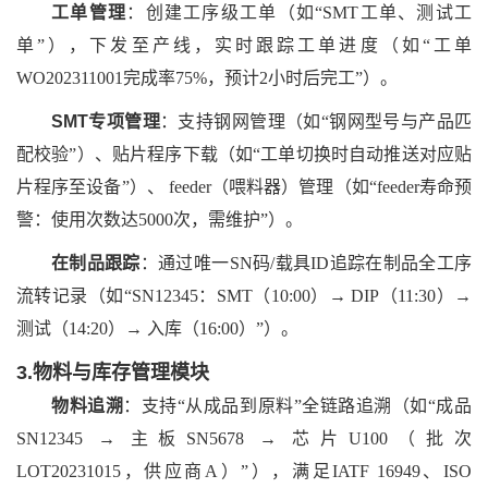
工单管理
：创建工序级工单（如
“SMT工单、测试工
单”），下发至产线，实时跟踪工单进度（如“工单
WO202311001完成率75%，预计2小时后完工”）。
SMT专项管理
：支持钢网管理（如
“钢网型号与产品匹
配校验”）、贴片程序下载（如“工单切换时自动推送对应贴
片程序至设备”）、 feeder（喂料器）管理（如“feeder寿命预
警：使用次数达5000次，需维护”）。
在制品跟踪
：通过唯一
SN码/载具ID追踪在制品全工序
流转记录（如“SN12345：SMT（10:00）→ DIP（11:30）→
测试（14:20）→ 入库（16:00）”）。
3.物料与库存管理模块
物料追溯
：支持
“从成品到原料”全链路追溯（如“成品
SN12345 → 主板SN5678 → 芯片U100（批次
LOT20231015，供应商A）”），满足IATF 16949、ISO