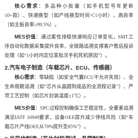
核心需求
：多品种小批量（如手机型号年更新
10+款）、快速换型（如产线换型时间＜1小时）、高良率
（如主板良率≥99.5%）。
MES价值
：通过柔性排程快速响应订单变化，
SMT工
序自动化数据采集提升良率，全链路追溯支撑客户售后投诉
处理（如“1小时内定位某批次手机死机原因”）。
2.汽车电子制造（车载芯片、ECU、传感器）
核心需求
：零缺陷（如安全气囊
ECU不允许失效）、全
生命周期追溯（如“芯片从晶圆到成品的全流程记录”）、严
苛工艺控制（如芯片封装温度±1℃）。
MES价值
：
SPC过程控制确保工艺稳定性，全要素追溯
满足IATF 16949要求，设备OEE提升减少停线风险（如“车
载芯片产线OEE从70%提升至85%”）。