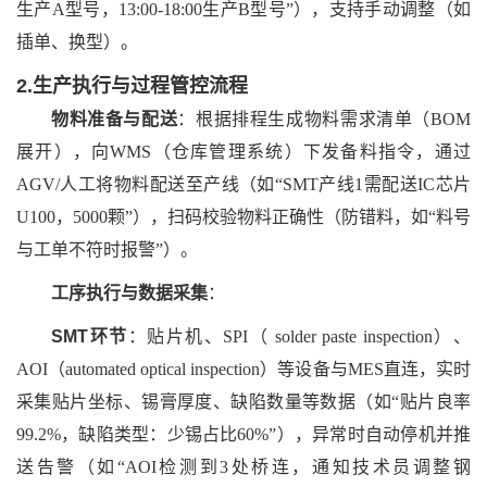
生产A型号，13:00-18:00生产B型号”），支持手动调整（如
插单、换型）。
2.生产执行与过程管控流程
物料准备与配送
：根据排程生成物料需求清单（
BOM
展开），向WMS（仓库管理系统）下发备料指令，通过
AGV/人工将物料配送至产线（如“SMT产线1需配送IC芯片
U100，5000颗”），扫码校验物料正确性（防错料，如“料号
与工单不符时报警”）。
工序执行与数据采集
：
SMT环节
：贴片机、
SPI（ solder paste inspection）、
AOI（automated optical inspection）等设备与MES直连，实时
采集贴片坐标、锡膏厚度、缺陷数量等数据（如“贴片良率
99.2%，缺陷类型：少锡占比60%”），异常时自动停机并推
送告警（如“AOI检测到3处桥连，通知技术员调整钢