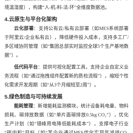
境温湿度），构建“人-机-料-法-环”全维度数据池。
4.云原生与平台化架构
云化部署
：支持公有云
/私有云部署（如MES系统部署
于阿里云/企业私有云），降低硬件投入成本，支持多工厂/
多区域协同管理（如“集团总部实时监控全球5个生产基地数
据”）。
低代码平台
：提供可视化配置工具，支持企业自定义业
务流程（如
“通过拖拽组件配置新的质检流程”），缩短个性
化需求开发周期（如“从3个月缩短至2周”）。
5.绿色制造与可持续发展
能耗管理
：新增能耗监测模块，统计设备耗电量、物料
损耗、碳排放数据（如
“单片面碳排放0.5kg CO₂”），优化
生产计划（如“错峰用电降低能耗成本”），支撑电子行业
“碳中和”目标（如“某企业通过MES优化实现年减排CO₂