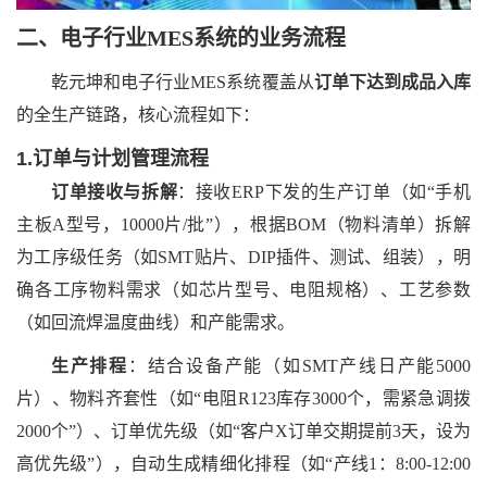
二、
电子行业
MES系统
的
业务流程
乾元坤和
电子行业
MES系统覆盖从
订单下达到成品入库
的全生产链路，核心流程如下：
1.订单与计划管理流程
订单接收与拆解
：接收
ERP下发的生产订单（如“手机
主板A型号，10000片/批”），根据BOM（物料清单）拆解
为工序级任务（如SMT贴片、DIP插件、测试、组装），明
确各工序物料需求（如芯片型号、电阻规格）、工艺参数
（如回流焊温度曲线）和产能需求。
生产排程
：结合设备产能（如
SMT产线日产能5000
片）、物料齐套性（如“电阻R123库存3000个，需紧急调拨
2000个”）、订单优先级（如“客户X订单交期提前3天，设为
高优先级”），自动生成精细化排程（如“产线1：8:00-12:00