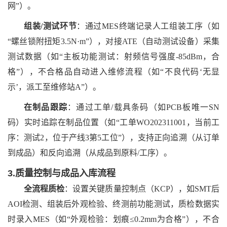
网”）。
组装
/测试环节
：通过
MES终端记录人工组装工序（如
“螺丝锁附扭矩3.5N·m”），对接ATE（自动测试设备）采集
测试数据（如“主板功能测试：射频信号强度-85dBm，合
格”），不合格品自动进入维修流程（如“不良代码‘无显
示’，派工至维修站A”）。
在制品跟踪
：通过工单
/载具条码（如PCB板唯一SN
码）实时追踪在制品位置（如“工单WO202311001，当前工
序：测试2，位于产线3第5工位”），支持正向追溯（从订单
到成品）和反向追溯（从成品到原料/工序）。
3.质量控制与成品入库流程
全流程质检
：设置关键质量控制点（
KCP），如SMT后
AOI检测、组装后外观检验、终测前功能测试，质检数据实
时录入MES（如“外观检验：划痕≤0.2mm为合格”），不合