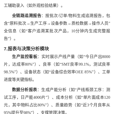
工辅助录入（如外观检验结果）。
全链路追溯报告
：按批次
/订单/物料生成追溯报告，包
含“原料批次→生产工序→设备参数→质检数据→操作人员”
全信息（如“客户追溯某批次产品，10分钟内生成完整报
告”）。
7.报表与决策分析模块
生产监控看板
：实时展示产线产量（如
“今日产出8000
片，达成率80%”）、良率（如“SMT良率99.1%，测试良率
98.5%”）、设备状态（如“设备综合效率OEE 85%”）、工单
进度等关键指标。
数据分析报表
：生成产能分析（如
“产线瓶颈工序：测
试工序，日产能4000片”）、成本分析（如“单片面成本120
元，其中物料占比80%”）、质量趋势（如“近3个月良率从
95%提升至98%”），支撑管理决策。