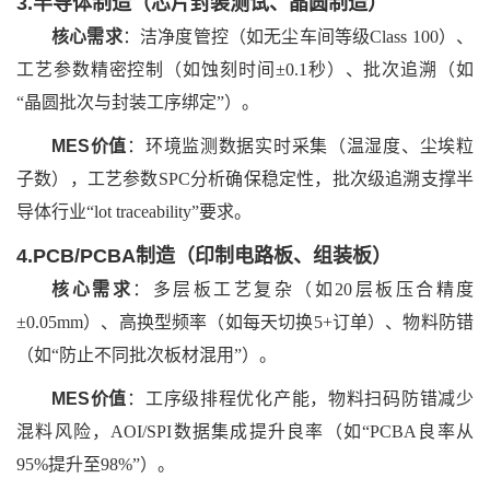
3.半导体制造（芯片封装测试、晶圆制造）
核心需求
：洁净度管控（如无尘车间等级
Class 100）、
工艺参数精密控制（如蚀刻时间±0.1秒）、批次追溯（如
“晶圆批次与封装工序绑定”）。
MES价值
：环境监测数据实时采集（温湿度、尘埃粒
子数），工艺参数
SPC分析确保稳定性，批次级追溯支撑半
导体行业“lot traceability”要求。
4.PCB/PCBA制造（印制电路板、组装板）
核心需求
：多层板工艺复杂（如
20层板压合精度
±0.05mm）、高换型频率（如每天切换5+订单）、物料防错
（如“防止不同批次板材混用”）。
MES价值
：工序级排程优化产能，物料扫码防错减少
混料风险，
AOI/SPI数据集成提升良率（如“PCBA良率从
95%提升至98%”）。