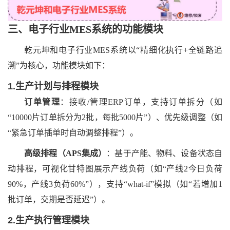
三、
电子行业
MES系统
的
功能模块
乾元坤和
电子行业
MES系统以“精细化执行+全链路追
溯”为核心，功能模块如下：
1.生产计划与排程模块
订单管理
：接收
/管理ERP订单，支持订单拆分（如
“10000片订单拆分为2批，每批5000片”）、优先级调整（如
“紧急订单插单时自动调整排程”）。
高级排程（
APS集成）
：基于产能、物料、设备状态自
动排程，可视化甘特图展示产线负荷（如
“产线2今日负荷
90%，产线3负荷60%”），支持“what-if”模拟（如“若增加1
批订单，交期是否延迟”）。
2.生产执行管理模块