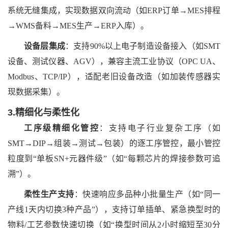
系统无缝集成，实现数据双向流动（如ERP订单→MES排程
→WMS备料→MES生产→ERP入库）。
设备层集成
：支持
90%以上电子制造设备接入（如SMT
设备、测试仪器、AGV），兼容主流工业协议（OPC UA、
Modbus、TCP/IP），适配老旧设备改造（如加装传感器实
现数据采集）。
3.精细化与柔性化
工序级精细化管控
：支持电子行业复杂工序（如
SMT→DIP→组装→测试→包装）的逐工序管控，最小管控
粒度到“单板SN+元器件级”（如“每颗芯片的焊接参数可追
溯”）。
柔性生产支持
：快速响应多品种小批量生产（如
“同一
产线1天内切换3种产品”），支持订单插单、紧急换型时的
物料/工艺参数快速切换（如“换型时间从2小时缩短至30分