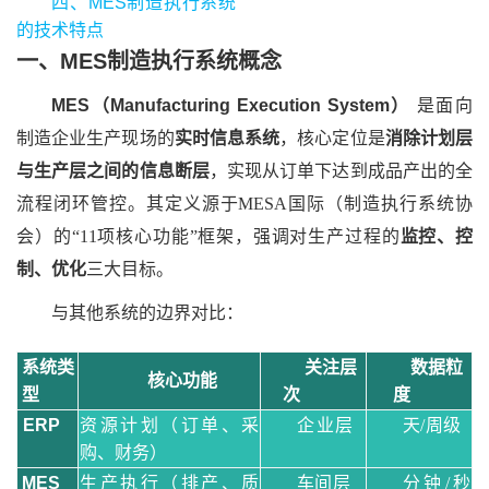
四、MES制造执行系统
的技术特点
一、MES制造执行系统概念
MES（Manufacturing Execution System）
是面向
制造企业生产现场的
实时信息系统
，核心定位是
消除计划层
与生产层之间的信息断层
，实现从订单下达到成品产出的全
流程闭环管控。其定义源于MESA国际（制造执行系统协
会）的“11项核心功能”框架，强调对生产过程的
监控、控
制、优化
三大目标。
与其他系统的边界对比：
系统类
关注层
数据粒
核心功能
型
次
度
ERP
资源计划（订单、采
企业层
天/周级
购、财务）
MES
生产执行（排产、质
车间层
分钟/秒