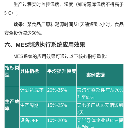
生产过程实时监控温度、湿度（如冷藏库温度不得高于
5℃）；
效果
：某食品厂原料溯源时间从1天缩短到2小时，食品
安全投诉减少50%。
六、MES制造执行系统应用效果
MES系统的应用效果可通过以下核心指标量化：
指标类
具体指标
平均提升幅度
型
案例数据
计划达成率
20%-35%
某汽车零部件厂从70%
升至95%
生产效
生产周期
15%-25%
某电子厂从10天缩短到
率
7天
设备OEE
10%-20%
某半导体企业从65%提
升到82%