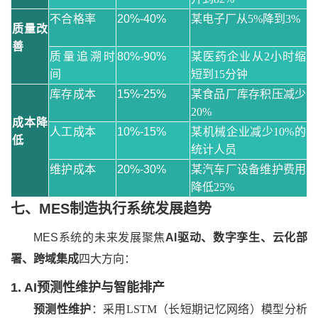
不合格率
20%-40%
某电子厂从5%降到3%
质量改
善
质量追溯时
80%-90%
某医药企业从2小时缩
间
短到15分钟
库存成本
15%-25%
某食品厂库存积压减少
20%
成本降
人工成本
10%-15%
某机械企业减少10%的
低
统计人员
维护成本
20%-30%
某汽车厂设备维护费用
降低25%
七、MES制造执行系统发展趋势
MES系统的未来发展聚焦
AI驱动、数字孪生、云化部
署、跨域集成
四大方向：
1. AI预测性维护与智能排产
预测性维护
：采用LSTM（长短期记忆网络）模型分析