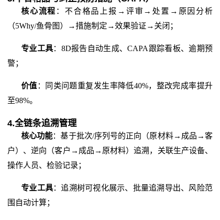
核心流程
：不合格品上报
→评审→处置→原因分析
（5Why/鱼骨图）→措施制定→效果验证→关闭；
专业工具
：
8D报告自动生成、CAPA跟踪看板、逾期预
警；
价值
：同类问题重复发生率降低
40%，整改完成率提升
至98%。
4.全链条追溯管理
核心功能
：基于批次
/序列号的正向（原材料→成品→客
户）、逆向（客户→成品→原材料）追溯，关联生产设备、
操作人员、检验记录；
专业工具
：追溯树可视化展示、批量追溯导出、风险范
围自动计算；