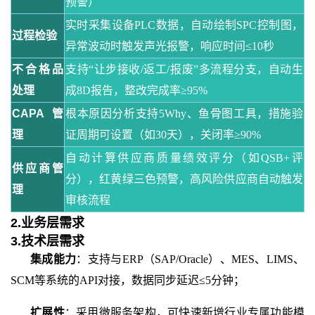
预警）
实时采集设备
PLC数据，自动绘制SPC控制图，
过程检验
异常波动时触发声光报警，响应时间≤10秒
不合格品
支持
“让步接收/返工/报废”多流程分支，自动生
处理
成8D报告，整改完成率≥95%
CAPA管
根本原因分析支持
5Why、鱼骨图工具，措施验
理
证周期可设置（如30天），关闭率≥90%
自动计算供应商质量绩效评分（如
QSB+评
供应商管
分），红黄绿三色预警，高风险供应商自动触发
理
审核流程
2.业务层需求
3.技术层需求
集成能力
：支持与
ERP（SAP/Oracle）、MES、LIMS、
SCM等系统的API对接，数据同步延迟≤5分钟；
扩展性
：采用微服务架构，可快速新增行业专属功能模