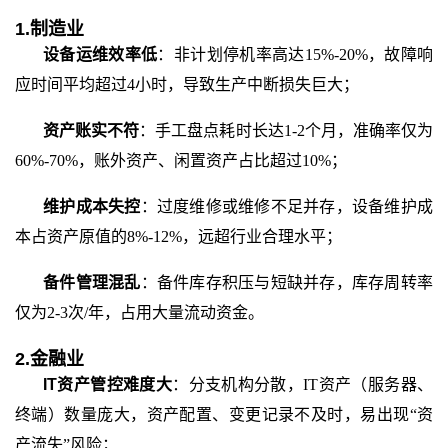
1.制造业
设备运维效率低
：非计划停机率高达
15%-20%，故障响
应时间平均超过4小时，导致生产中断损失巨大；
资产账实不符
：手工盘点耗时长达
1-2个月，准确率仅为
60%-70%，账外资产、闲置资产占比超过10%；
维护成本失控
：过度维修或维修不足并存，设备维护成
本占资产原值的
8%-12%，远超行业合理水平；
备件管理混乱
：备件库存积压与短缺并存，库存周转率
仅为
2-3次/年，占用大量流动资金。
2.金融业
IT资产管控难度大
：分支机构分散，
IT资产（服务器、
终端）数量庞大，资产配置、变更记录不及时，易出现“资
产流失”风险；