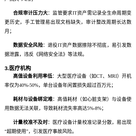
合规审计压力大
：监管要求
IT资产需记录全生命周期变
更历史，手工管理易出现文档缺失，审计整改周期长达数
月；
数据安全风险
：退役
IT资产数据擦除不彻底，易引发数
据泄露，违反《网络安全法》等法规。
3.医疗机构
高值设备利用率低
：大型医疗设备（如
CT、MRI）开机
率仅为40%-50%，单台设备年闲置损失超过百万元；
耗材与设备绑定难
：高值耗材（如心脏支架）与设备使
用数据无法关联，导致耗材流失率高达
5%-8%；
计量校准不及时
：医疗设备计量校准记录分散，易出现
“超期使用”，引发医疗事故风险。