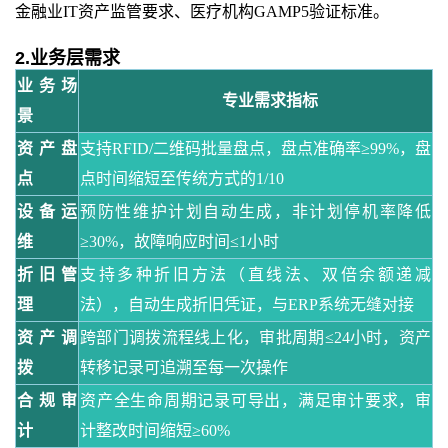
金融业IT资产监管要求、医疗机构GAMP5验证标准。
2.业务层需求
业务场
专业需求指标
景
资产盘
支持
RFID/二维码批量盘点，盘点准确率≥99%，盘
点
点时间缩短至传统方式的1/10
设备运
预防性维护计划自动生成，非计划停机率降低
维
≥30%，故障响应时间≤1小时
折旧管
支持多种折旧方法（直线法、双倍余额递减
理
法），自动生成折旧凭证，与
ERP系统无缝对接
资产调
跨部门调拨流程线上化，审批周期
≤24小时，资产
拨
转移记录可追溯至每一次操作
合规审
资产全生命周期记录可导出，满足审计要求，审
计
计整改时间缩短
≥60%