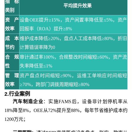
指标
平均提升效果
类别
资产
设备
OEE提升≥15%，资产闲置率降低至≤5%，资产
效率
回报率（ROA）提升≥8%
成本
维护成本降低
≥20%，盘点人工成本降低≥80%，折旧
节约
计算错误率降为0
合规
审计通过率
100%，合规整改时间缩短≥60%，资产流
性
失率降低至≤1%
管理
资产盘点时间缩短
≥90%，运维工单响应时间缩短
效率
≥70%，跨部门调拨周期缩短≥80%
2.行业案例
汽车制造企业
：实施
FAMS后，设备非计划停机率从
18%降至8%，OEE从72%提升至88%，每年节省维护成本约
1200万元；