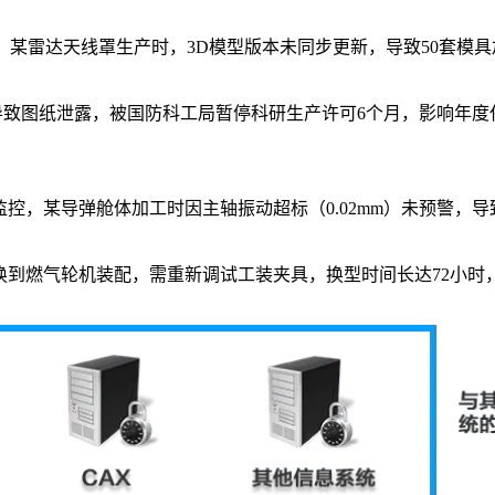
节，某雷达天线罩生产时，3D模型版本未同步更新，导致50套模
导致图纸泄露，被国防科工局暂停科研生产许可6个月，影响年度
控，某导弹舱体加工时因主轴振动超标（0.02mm）未预警，导
换到燃气轮机装配，需重新调试工装夹具，换型时间长达72小时