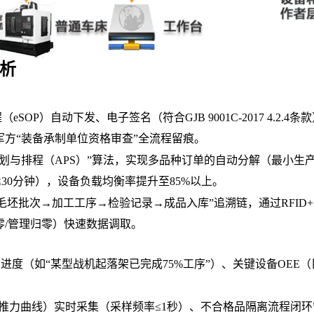
析
SOP）自动下发、电子签名（符合GJB 9001C-2017 4.2.4条
持军方“装备承制单位资格审查”全流程留痕。
计划与排程（APS）”算法，实现多品种订单的自动分解（最小生
30分钟），设备负载均衡率提升至85%以上。
毛坯批次→加工工序→检验记录→成品入库”追溯链，通过RFID
零/管理归零）快速数据调取。
进度（如“某型战机起落架已完成75%工序”）、关键设备OEE（
推力曲线）实时采集（采样频率≤1秒）、不合格品隔离流程闭环