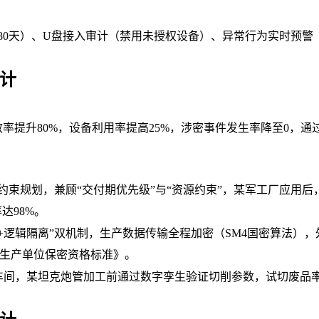
180天）、U盘接入审计（禁用未授权设备）、异常行为实时预警
计
率提升80%，设备利用率提高25%，涉密事件发生率降至0，通过
约束规划，兼顾“交付期优先级”与“资源约束”，某军工厂应用后
达98%。
+逻辑隔离”双机制，生产数据传输全程加密（SM4国密算法），
研生产单位保密资格标准》。
车间，某坦克炮管加工前通过数字孪生验证切削参数，试切废品率