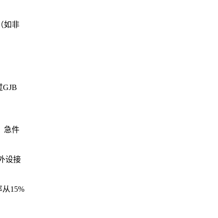
（如非
GJB
，急件
外设接
从15%