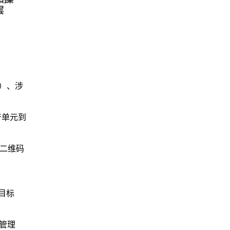
款）、涉
产单元到
+二维码
目标
管理