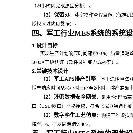
（24小时内完成原因分析）。
（
3
）
保密办
：涉密操作全程录像（保存≥
授权区域拷贝数据）。
的
系统设
四、军工行业MES系统
1.
设计目标
实现生产计划响应时间缩短60%，质量追溯效
5000A三级认证（软件过程能力成熟度）。
2.
关键技术设计
（
1
）
军工APS排产引擎
：基于遗传算法+
插单响应时间从48小时压缩至2小时，排产准确率
（
2
）
涉密数据安全网关
：采用“物理隔离
口（USB/网口）严格授权，符合《武器装备科
（
3
）
数字孪生工艺仿真
：构建三维虚拟
降至3%，研发周期缩短40%。