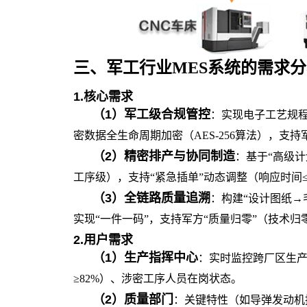
的
需求分
三、军工行业MES系统
1.
核心需求
（
1
）
军工级合规管控
：实现电子工艺规程（e
密数据全生命周期加密（AES-256算法），支
（
2
）
精密排产与协同制造
：基于“高级
工序级），支持“紧急插单”动态调整（响应时间≤
（
3
）
全链路质量追溯
：构建“设计图纸→
实现“一件一码”，支持军方“质量归零”（技术归
2.
用户需求
（
1
）
生产指挥中心
：实时监控跨厂区生产
≥82%）、涉密工序人员在岗状态。
（
2
）
质量部门
：关键特性（如导弹发动机