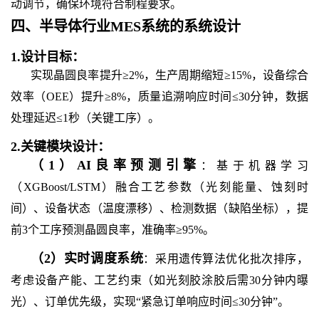
动调节，确保环境符合制程要求。
四、
半导体行业MES系统
的
系统设计
1.
设计目标：
实现晶圆良率提升≥2%，生产周期缩短≥15%，设备综合
效率（OEE）提升≥8%，质量追溯响应时间≤30分钟，数据
处理延迟≤1秒（关键工序）。
2.
关键模块设计：
（
1
）
AI良率预测引擎
：基于机器学习
（XGBoost/LSTM）融合工艺参数（光刻能量、蚀刻时
间）、设备状态（温度漂移）、检测数据（缺陷坐标），提
前3个工序预测晶圆良率，准确率≥95%。
（
2
）
实时调度系统
：采用遗传算法优化批次排序，
考虑设备产能、工艺约束（如光刻胶涂胶后需30分钟内曝
光）、订单优先级，实现“紧急订单响应时间≤30分钟”。