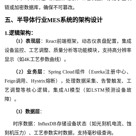
链或加密数据库，确保不可篡改。
五、
半导体行业MES系统
的
架构设计
1.
逻辑架构：
（
1
）
表现层
：React前端框架，动态仪表盘配置，集成
设备监控、工艺调整、质量分析等功能模块，支持高分辨率
显示（如4K工艺参数曲线）。
（
2
）
业务层
：Spring Cloud组件（Eureka注册中心、
Feign调用、Hystrix熔断），处理数据采集、告警触发、工
艺调整等核心逻辑，集成AI模型（如LSTM预测设备故
障）。
（
3
）
数据层
：
时序数据：InfluxDB存储设备状态（如光刻机电流、蚀
刻机压力）、工艺参数实时数据，支持毫秒级查询。