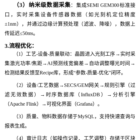
（
3
）
纳米级数据采集
：集成SEMI GEM300标准接
口，实时采集设备传感器数据（如光刻机定位精度
±1nm），并通过边缘计算预处理（滤波、降噪），数据上
传延迟≤50ms。
3.
流程优化：
（1）工艺-设备-质量联动：晶圆进入光刻工序→实时采
集激光功率/焦距→AI预测线宽偏差→自动调整曝光时间→
检测结果反馈至Recipe库，形成“参数-质量-优化”闭环。
（2）设备/工艺数据→SECS/GEM网关→规则引擎（过
滤无效数据）→时序数据库（InfluxDB）→分析引擎
（Apache Flink）→可视化界面（Grafana）。
（3）质量、物料数据存储于MySQL，支持快速查询与
报表生成。
（4）审计日志（如操作记录、工艺调整）存储于区块