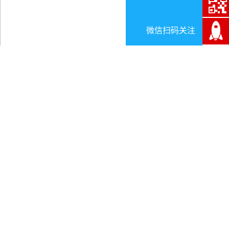
微信扫码关注
净水设备管理系统
日期:2025-10-27
一、
净水设备管理系统
的
定义
净水设备管理系统
是基于物联网、大数据、人工智能等
数字化技术，对净水设备（如家用净水器、商用直饮机、工
业净水系统等）的全生命周期（采购、安装、运行、维护、
报废）进行智能化监控、运维与服务的综合性管理平台。其