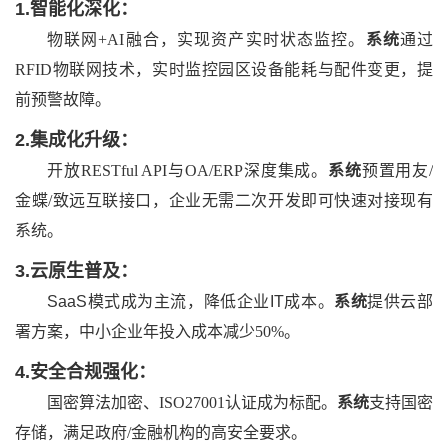
1.
智能化深化：
物联网
+AI融合，实现资产实时状态监控。
系统
通过
RFID物联网技术，实时监控园区设备能耗与配件变更，提
前预警故障。
2.
集成化升级：
开放
RESTful API与OA/ERP深度集成。
系统
预置用友
/
金蝶/致远互联接口，企业无需二次开发即可快速对接现有
系统。
3.
云原生普及：
SaaS模式成为主流，降低企业IT成本。
系统
提供云部
署方案，中小企业年投入成本减少
50%。
4.
安全合规强化：
国密算法加密、
ISO27001认证成为标配。
系统
支持国密
存储，满足政府
/金融机构的高安全要求。