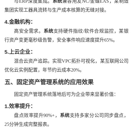
与
ERP深度集成。
系统
兼容用友
NC/金蝶EAS，某制造
集团实现工器具流转与生产成本核算的无缝对接。
4.
金融机构：
高安全需求。
系统
支持硬件指纹
/软件合规监控，某银
行资产变更毫秒级告警，安全事件响应速度提升65%。
5.
上云企业：
混合云资产追踪。实现
VPC拓扑可视化，某互联网公司
优化云实例配置，年节约云成本20%。
五、
固定资产管理系统的应用效果
固定资产管理
系统落地后可为企业带来显著价值：
1.
效率提升：
盘点效率提升
90%+，
系统
支持
多
家分公司同步盘点，
25分钟生成完整报表。