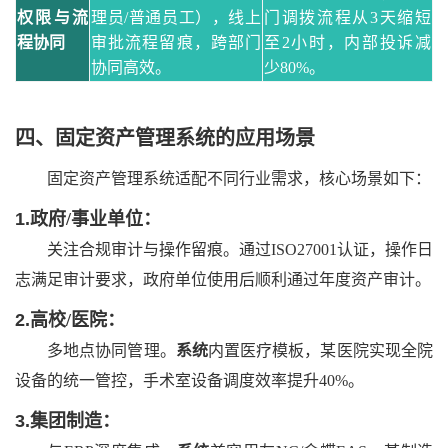
权限与流
理员
/普通员工），线上
门调拨流程从
3天缩短
程协同
审批流程留痕，跨部门
至2小时，内部投诉减
协同高效。
少80%。
四、
固定资产管理系统的应用场景
固定资产管理
系统适配不同行业需求，核心场景如下：
1.
政府
/事业单位：
关注合规审计与操作留痕。通过
ISO27001认证，操作日
志满足审计要求，政府单位使用后顺利通过年度资产审计。
2.
高校
/医院：
多地点协同管理。
系统
内置医疗模板，某医院实现全院
设备的统一管控，手术室设备调度效率提升
40%。
3.
集团制造：