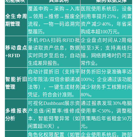
功能模块
具体说明
案例
/数据支撑
覆盖申购
→采购→入库
医院使用
系统
后，设备
全生命周
→领用→维修→报废全
利用率提升
25%，闲置
期管理
流程，一物一码追溯完
资产减少40%，年省采
整履历。
购成本超100万元。
手机
/PDA扫码/RFID批
企业盘点时间从
2周缩
移动盘点
量读取资产信息，数据
短至3天；支持离线扫
+RFID
实时同步至后台，自动
描，网络拥堵时仍可正
生成差异报告。
常作业。
自动计提折旧（支持平
财务折旧分录准确率达
智能折旧
均年限法
/双倍余额递减
100%；企业通过该功能
管理
法等），一键生成财务
减少财务手工核算时间
凭证，符合会计准则。
80%。
可视化
Dashboard展示资
通过
报表
发现
30%电脑
多维报表
产总值/闲置率/维修成
使用率＜50%，调整租
分析
本，智能预警异常（如
赁策略后年省租金50万
闲置超30天）。
元。
角色化权限配置（如管
企业使用
系统
后，跨部