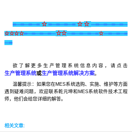
☆
☆
☆
═—═—═—═
═—═—═—═
—═—═—═—═—
☆
☆
☆
☆
☆
☆
═—═—═—═—
—═—═—═—═
☆
—═—═—═
—═
欲了解更多生产管理系统信息内容，请点击
生产管理系统
或
生产管理系统解决方案
。
温馨提示：如果您在MES系统选购、实施、维护等方面
遇到疑难问题，欢迎联系乾元坤和MES系统软件技术工程
师，他们会给您详细的解答。
相关文章: