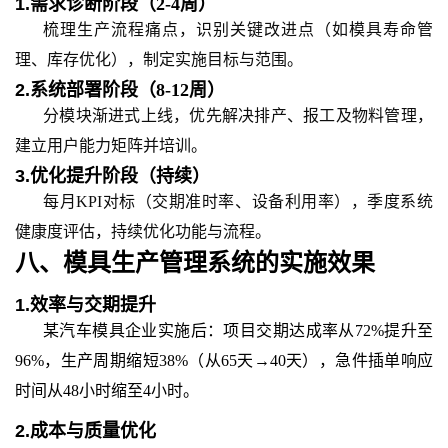
1.
需求诊断阶段（2-4周）
梳理生产流程痛点，识别关键改进点（如模具寿命管
理、库存优化），制定实施目标与范围。
2.
系统部署阶段（8-12周）
分模块渐进式上线，优先解决排产、报工及物料管理，
建立用户能力矩阵并培训。
3.
优化提升阶段（持续）
每月KPI对标（交期准时率、设备利用率），季度系统
健康度评估，持续优化功能与流程。
八、
模具生产管理系统
的
实施效果
1.
效率与交期提升
某汽车模具企业实施后：项目交期达成率从72%提升至
96%，生产周期缩短38%（从65天→40天），急件插单响应
时间从48小时缩至4小时。
2.
成本与质量优化