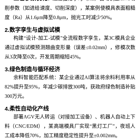
削参数（如进给速度、切削深度），某案例使模具表面粗糙
度（Ra）从1.6μm降至0.8μm，抛光工时减少50%。
2.
数字孪生与虚拟试模
构建“设计-加工-试模”全流程数字孪生，某3C模具企业
通过虚拟试模预测翘曲变形量（误差≤0.02mm），修模次数
从3次降至0次，开发周期缩短45%。
3.
绿色制造与循环经济
余料智能匹配系统：某企业通过AI算法将余料利用率从
82%提升至95%，年减少碳排放300吨，获政府绿色制造补贴
300万元。
4.
柔性自动化产线
部署AGV无人转运（对接加工设备）、机器人自动上下
料（CNC/EDM），某高端模具厂实现“黑灯工厂”，夜班人
工成本降低70%，加工精度稳定性提升至±0.002mm。