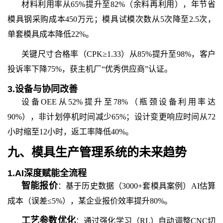
材料利用率从65%提升至82%（余料再利用），年节省
模具钢采购成本450万元；模具试模次数从5次降至2.5次，
单套模具成本降低22%。
关键尺寸合格率（CPK≥1.33）从85%提升至98%，客户
投诉率下降75%，获主机厂“优秀供应商”认证。
3.
设备与协同改善
设备OEE从52%提升至78%（瓶颈设备利用率达
90%），非计划停机时间减少65%；设计变更响应时间从72
小时缩至12小时，返工率降低40%。
九、模具生产管理系统
的
未来趋势
1.
AI深度赋能全流程
智能报价
：基于历史数据（3000+套模具案例）AI估算
成本（误差≤5%），某企业报价效率提升80%。
工艺参数优化
：通过强化学习（RL）自动调整CNC切