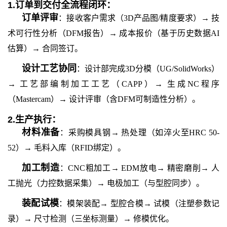
1.
订单到交付全流程闭环：
订单评审
：接收客户需求（3D产品图/精度要求）→ 技
术可行性分析（DFM报告）→ 成本报价（基于历史数据AI
估算）→ 合同签订。
设计工艺协同
：设计部完成3D分模（UG/SolidWorks）
→ 工艺部编制加工工艺（CAPP）→ 生成NC程序
（Mastercam）→ 设计评审（含DFM可制造性分析）。
2.
生产执行：
材料准备
：采购模具钢→ 热处理（如淬火至HRC 50-
52）→ 毛料入库（RFID绑定）。
加工制造
：CNC粗加工→ EDM放电→ 精密磨削→ 人
工抛光（力控数据采集）→ 电极加工（与型腔同步）。
装配试模
：模架装配→ 型腔合模→ 试模（注塑参数记
录）→ 尺寸检测（三坐标测量）→ 修模优化。