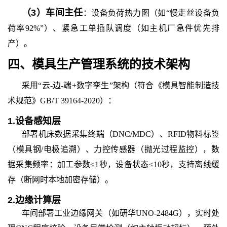
（
3
）
车间主任
：设备负荷热力图（如“慢走丝设备负
荷率92%”）、紧急工单插队调度（如主机厂急件优先排
产）。
四、模具生产管理系统
的
技术架构
采用“云-边-端+数字孪生”架构（符合《模具智能制造技
术规范》GB/T 39164-2020）：
1.
设备感知层
部署机床数据采集终端（DNC/MDC）、RFID物料标签
（模具钢/电极追溯）、力控传感器（抛光过程监控），数
据采集频率：加工参数≤1秒，设备状态≤10秒，支持离线缓
存（断网时本地加密存储）。
2.
边缘计算层
车间部署工业边缘网关（如研华UNO-2484G），实时处