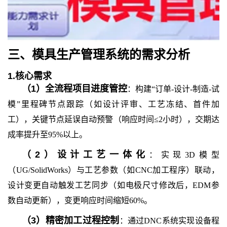
三、模具生产管理系统
的
需求分析
1.
核心需求
（
1
）
全流程项目进度管控
：构建“订单-设计-制造-试
模”里程碑节点跟踪（如设计评审、工艺冻结、首件加
工），关键节点延误自动预警（响应时间≤2小时），交期达
成率提升至95%以上。
（
2
）
设计工艺一体化
：实现3D模型
（UG/SolidWorks）与工艺参数（如CNC加工程序）联动，
设计变更自动触发工艺同步（如电极尺寸修改后，EDM参
数自动更新），变更响应时间缩短60%。
（
3
）
精密加工过程控制
：通过DNC系统实现设备程