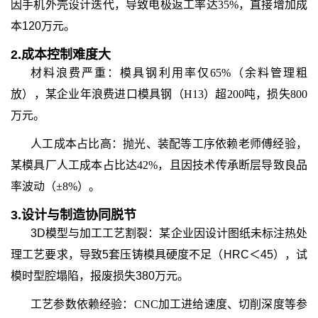
因手机外壳设计迭代，导致电极返工率达35%，直接增加成
本
120万元。
2.
成本控制难度大
材料浪费严重：模具钢利用率仅65%（余料管理粗
放），某企业年浪费进口模具钢（H13）超200吨，损失800
万元。
人工成本占比高：抛光、装配等工序依赖老师傅经验，
某模具厂人工成本占比达42%，且因技术传承断层导致良品
率波动（±8%）。
3.
设计与制造协同脱节
3D模型与加工工艺割裂：某企业因设计图纸未标注热处
理工艺要求，导致5套压铸模具硬度不足（HRC＜45），试
模时型腔塌陷，报废损失380万元。
工艺参数依赖经验：CNC加工进给速度、切削深度等参