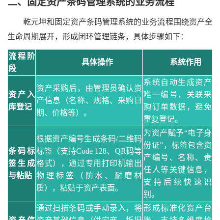
二、
固定资产条码管理系统的业务流程
乾元坤和
固定资产条码管理系统的业务流程围绕资产全
生命周期展开，形成闭环管理链条，具体步骤如下：
流程阶
具体操作
系统作用
段
系统自动生成资产
资产采购后，由管理员确认资
资产入
唯一编号，关联采
产信息（名称、规格、采购日
库登记
购订单数据，避免
期、价格等）。
重复登记。
为资产赋予
“电子身
根据资产编号生成条码
/二维码
份证”，标签包含资
条码标
标签（支持Code 128、QR码等
产编号、名称、责
签生成
格式），通过专用打印机输出
任人等关键信息，
与粘贴
物理标签（防水、耐磨材
支持后续快速识
质），粘贴于资产表面。
别。
通过扫描条码或手动录入，将
形成标准化资产台