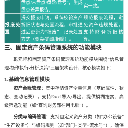
盘点/未盘点/盘盈/盘亏”，生成
实一致。
盘点差异报告。
提交报废申请，系统校验资产
规范报废流程，避
报废处
折旧状态与处置流程，审批通
免资产违规处置，
置
过后更新为
“报废”，记录处置
支持财务折旧核
方式（变卖/销毁/捐赠）。
算。
三、
固定资产条码管理系统的功能模块
乾元坤和固定资产条码管理
系统功能模块围绕
“信息管
理-操作执行-分析决策”三层架构设计，核心模块如下：
1.基础信息管理模块
资产台账管理
：集中存储资产全量信息（基础属性、状
态、变动记录），支持
Excel导入/导出，提供模糊搜索、高
级筛选功能（如“查询财务部在用电脑”）。
分类与编码管理
：支持自定义资产分类（如
“办公设备”
“生产设备”）与编码规则（如“部门+类型+流水号”），确保