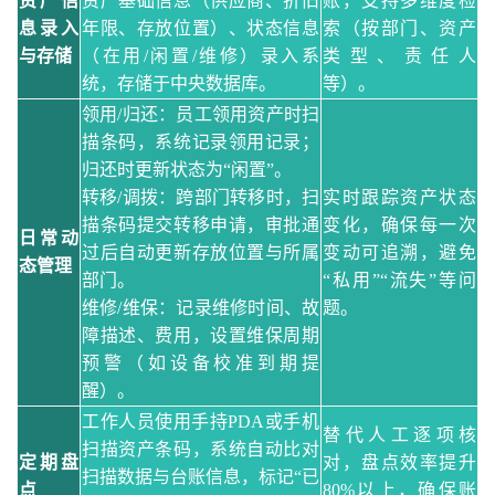
资产信
资产基础信息（供应商、折旧
账，支持多维度检
息录入
年限、存放位置）、状态信息
索（按部门、资产
与存储
（在用
/闲置/维修）录入系
类型、责任人
统，存储于中央数据库。
等）。
领用
/归还
：员工领用资产时扫
描条码，系统记录领用记录；
归还时更新状态为
“闲置”。
转移
/调拨
：跨部门转移时，扫
实时跟踪资产状态
描条码提交转移申请，审批通
变化，确保每一次
日常动
过后自动更新存放位置与所属
变动可追溯，避免
态管理
部门。
“私用”“流失”等问
维修
/维保
：记录维修时间、故
题。
障描述、费用，设置维保周期
预警（如设备校准到期提
醒）。
工作人员使用手持
PDA或手机
替代人工逐项核
扫描资产条码，系统自动比对
定期盘
对，盘点效率提升
扫描数据与台账信息，标记“已
点
80%以上，确保账