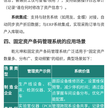
信息，普通员工仅可查看/领用”），支持数据操作日志审计
（记录“谁在何时修改了资产信息”）。
系统集成
：支持与财务系统（如用友、金蝶）对接，自
动同步资产折旧数据；与
ERP系统集成，实现采购订单与资
产入库联动。
四、
固定资产条码管理系统的应用场景
乾元坤和固定资产条码管理
系统广泛适用于
“固定资产
数量多、分布广、变动频繁”的组织，典型场景如下：
场景类
管理资产示例
系统价值
型
跟踪设备维修历史，设置维保
生产线设备、机
制造业
预警，减少停机时间；通过盘
床、检测仪器、叉
企业
点掌握车间设备分布，优化产
车
能配置。
实验室仪器（
PCR
管理跨院系设备共享，记录使