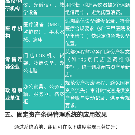
高校
/科
仪、光谱仪）、教
用时长（如
“某仪器被3个课题
研机构
学设备
组借用”），避免闲置浪费。
追溯高值设备维修记录，符合
医疗设备（
MRI、
医疗机
医疗合规要求（如
“三甲医院设
监护仪）、手术器
构
备年检”）；快速定位急救设备
械、病床
位置。
总部远程监控各门店资产状态
门店
POS机、货
零售连
（如
“北京门店空调维修
架、冷链设备、办
锁企业
中”），统一调度闲置资产至新
公电脑
店。
规范资产报废流程，避免国有
办公家具、公务车
政府事
资产流失；审计时快速提供资
辆、服务器、档案
业单位
产台账与变动记录，满足合规
柜
要求。
五、
固定资产条码管理系统的应用效果
通过系统落地，组织可在以下维度实现显著提升：