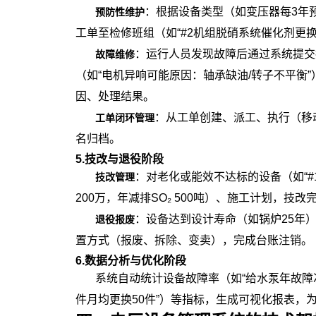
：根据设备类型（如变压器每3年
预防性维护
工单至检修班组（如“#2机组脱硝系统催化剂更
：运行人员发现故障后通过系统提交
故障维修
（如“电机异响可能原因：轴承缺油/转子不平衡
因、处理结果。
：从工单创建、派工、执行（移
工单闭环管理
名归档。
5.技改与退役阶段
：对老化或能效不达标的设备（如“
技改管理
200万，年减排SO₂ 500吨）、施工计划，技
：设备达到设计寿命（如锅炉25年
退役报废
置方式（报废、拆除、变卖），完成台账注销。
6.数据分析与优化阶段
系统自动统计设备故障率（如“给水泵年故障
件月均更换50件”）等指标，生成可视化报表，