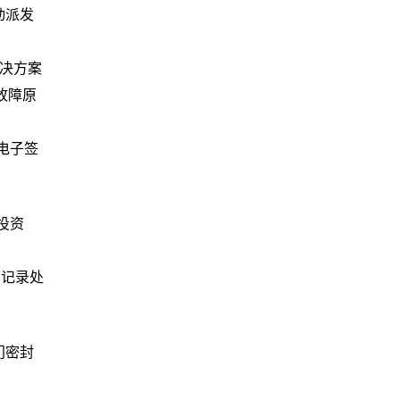
动派发
决方案
故障原
电子签
投资
，记录处
门密封