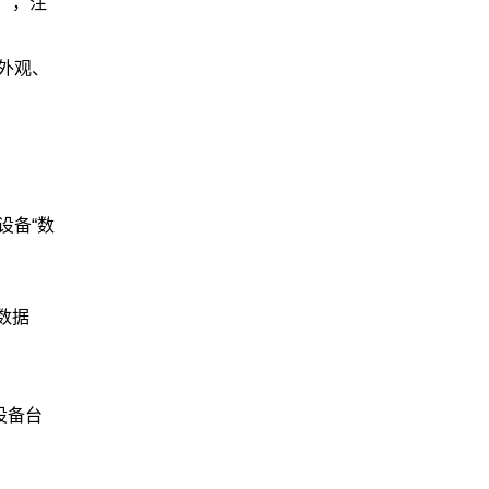
），注
外观、
设备“数
数据
设备台