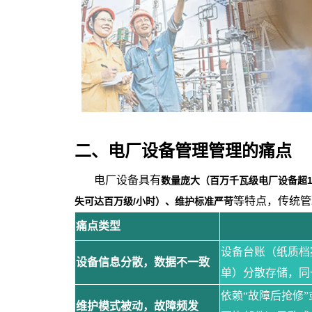
二、电厂设备管理管理
的
痛点
电厂设备具有
数量庞大（百万千瓦级电厂设备超
等特点，传统管
失可达百万级/小时）、维护标准严苛
痛点类型
设备台账（纸质档
设备信息分散，数据不一致
单）分散存储，同
依赖“故障后抢修
维护模式被动，故障频发