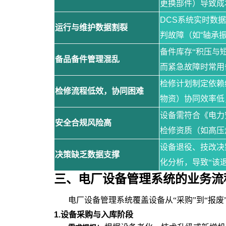
更换部件）导致成
DCS系统实时数
运行与维护数据割裂
判故障（如“轴承
备件库存“积压与
备品备件管理混乱
而紧急故障时常用
检修计划制定依赖
检修流程低效，协同困难
物资）协同效率低，
设备需符合《电力
安全合规风险高
检修资质（如高压
设备退役、技改决
决策缺乏数据支撑
化分析，导致“该
三、
电厂设备管理系统
的
业务流
电厂设备管理系统覆盖设备从“采购”到“报废
1.设备采购与入库阶段