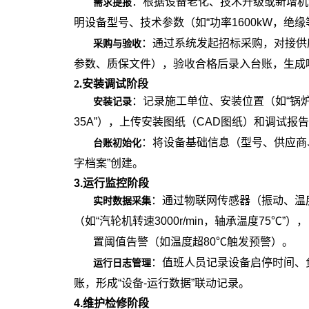
：根据设备老化、技术升级或新增机
需求提报
明设备型号、技术参数（如“功率1600kW，绝缘
：通过系统发起招标采购，对接供
采购与验收
参数、质保文件），验收合格后录入台账，生成
2.安装调试阶段
：记录施工单位、安装位置（如“锅炉
安装记录
35A”），上传安装图纸（CAD图纸）和调试报
：将设备基础信息（型号、供应商
台账初始化
字档案”创建。
3.运行监控阶段
：通过物联网传感器（振动、温度
实时数据采集
（如“汽轮机转速3000r/min，轴承温度75℃”），
置阈值告警（如温度超80℃触发预警）。
：值班人员记录设备启停时间、负
运行日志管理
账，形成“设备-运行数据”联动记录。
4.维护检修阶段