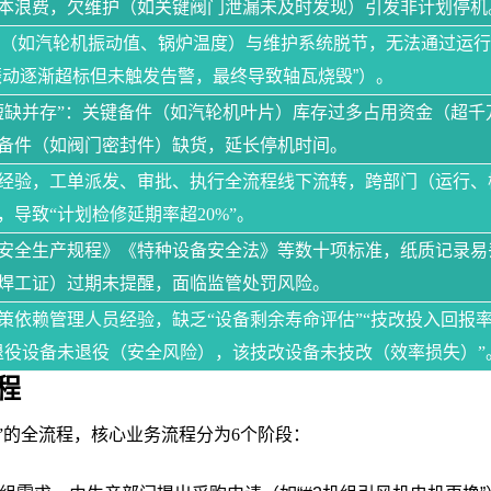
本浪费，欠维护（如关键阀门泄漏未及时发现）引发非计划停机
据（如汽轮机振动值、锅炉温度）与维护系统脱节，无法通过运
振动逐渐超标但未触发告警，最终导致轴瓦烧毁”）。
短缺并存”：关键备件（如汽轮机叶片）库存过多占用资金（超千
备件（如阀门密封件）缺货，延长停机时间。
经验，工单派发、审批、执行全流程线下流转，跨部门（运行、
导致“计划检修延期率超20%”。
安全生产规程》《特种设备安全法》等数十项标准，纸质记录易
焊工证）过期未提醒，面临监管处罚风险。
策依赖管理人员经验，缺乏“设备剩余寿命评估”“技改投入回报率
退役设备未退役（安全风险），该技改设备未技改（效率损失）”
程
”的全流程，核心业务流程分为6个阶段：