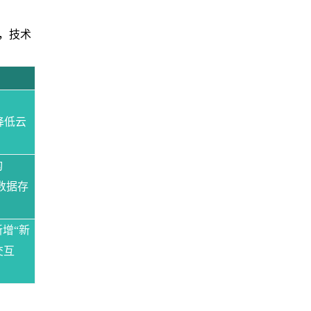
，技术
、
降低云
构
数据存
增“新
交互