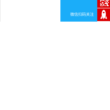
微信扫码关注
2017年1-2月份能源生产情况
日期:2025-05-30
2017年1-2月份能源生产情况
前文分享了
2016年中国海洋生产总值超过7万亿元
，本
文来看2016年中国海洋生产总值超过7万亿元。1-2月份，
规模以上工业1原煤产量降幅明显收窄，原油产量继续下
降，天然气产量比较平稳，原油加工量稳定增长，发电量增
长较快。