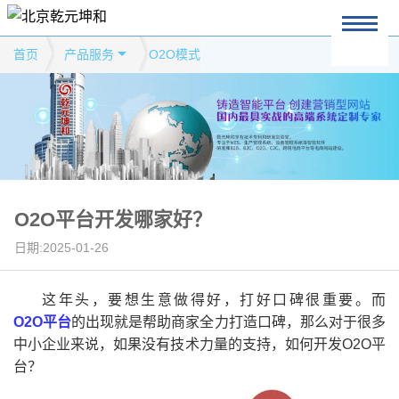
首页
产品服务
O2O模式
O2O平台开发哪家好？
日期:2025-01-26
这年头，要想生意做得好，打好口碑很重要。而
O2O平台
的出现就是帮助商家全力打造口碑，那么对于很多
中小企业来说，如果没有技术力量的支持，如何开发O2O平
台？