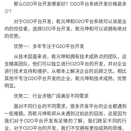
那么O2O平台开发哪家好？O2O平台系统开发价格是多
少？
对于O2O平台开发，乾元坤和O2O平台系统可以说是业
内的佼佼者，选择O2O平台开发，乾元坤和可以说拥有绝对
的优势。
优势一：多年专注于O2O平台开发
从技术层面来说，乾元坤和拥有技术成熟点的团队，这
支精英团队，他们可以独立进行O2O平台的开发，并对企业
进行技术支持和维护，从根本上解决企业的后顾之忧。相比
其他不专注O2O平台开发的企业，乾元坤和技术成熟，优势
明显。
优势二：行业涉猎广阔满足不同需求
面对不同行业的不同需求，很多开发平台的企业都遇到
一些难题。而乾元坤和却从未遇到过如此的囧态，这是因为
我们对于O2O平台开发有足够的了解，我们跨足不同的行
业，对于O2O平台的开发，我们不仅拥有更加成熟的思维，