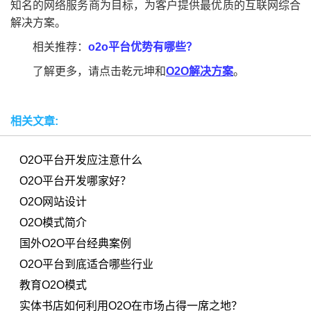
知名的网络服务商为目标，为客户提供最优质的互联网综合
解决方案。
相关推荐：
o2o平台优势有哪些？
了解更多，请点击乾元坤和
O2O解决方案
。
相关文章:
O2O平台开发应注意什么
O2O平台开发哪家好？
O2O网站设计
O2O模式简介
国外O2O平台经典案例
O2O平台到底适合哪些行业
教育O2O模式
实体书店如何利用O2O在市场占得一席之地？