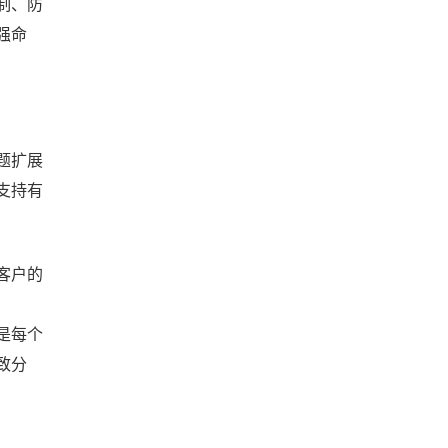
制、防
强命
题扩展
支持有
客户的
是每个
致分