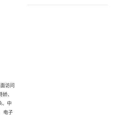
页面访问
特娇、
朵、中
、电子