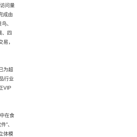
面访问量
完成由
贵鸟、
晨、四
交易，
已为超
品行业
VIP
集中在食
件”、
立体模