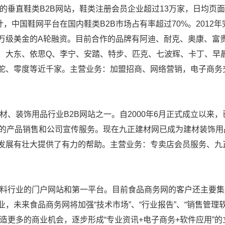
迎的垂直鞋类B2B网站，鞋类注册会员企业超过13万家，日均页
计，中国鞋网平台在国内鞋类B2B市场占有率超过70%。2012年
万级美金的A轮融资。目前合作的品牌有阿迪、耐克、奥康、富
、大东、依思Q、李宁、安踏、特步、匹克、七波辉、卡丁、早
驼、零度等近千家。主营业务：加盟招商、网络营销，电子商务
材、装饰用品行业B2B网站之一。自2000年6月正式成立以来，
效的产品销售和公司宣传服务。现在九正建材网已成为建材装饰用
发展有壮大提供了有力的帮助。主营业务：专卖店会员服务、九正
与饮料行业的门户网站和第一平台。目前食品商务网的客户还主要
未来食品商务网将加强“技术市场”、“行业报告”、“销售管理软
创造更多的商业机会，逐步形成“专业资讯+电子商务+软件应用”的